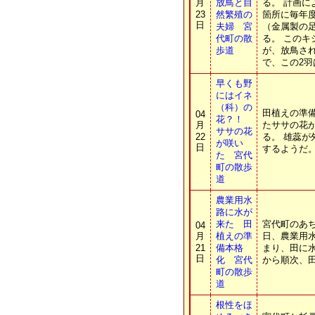
月
放鳥と自
る。 計画に
23
然繁殖の
箇所に毎年度
日
夫婦 宮
（金属製の
代町の散
る。 この
歩道
が、放鳥さ
で、この2
早くも野
にはイネ
（科）の
田植えの準
04
花？！
月
たササの花
ササの花
22
る。 雄蕊
が咲い
日
するようだ
た 宮代
町の散歩
道
農業用水
路に水が
来た 田
宮代町のあち
04
月
植えの準
日、農業用
21
備本格
まり、田に
日
化 宮代
から順次、
町の散歩
道
根性をほ