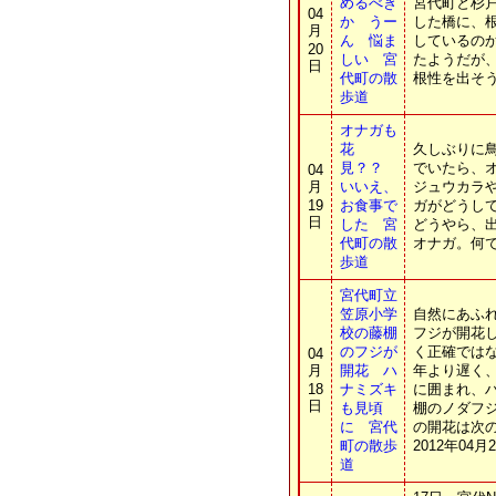
めるべき
宮代町と杉
04
か うー
した橋に、
月
ん 悩ま
しているの
20
しい 宮
たようだが
日
代町の散
根性を出そ
歩道
オナガも
花
久しぶりに
見？？
でいたら、
04
月
いいえ、
ジュウカラ
19
お食事で
ガがどうし
日
した 宮
どうやら、
代町の散
オナガ。何
歩道
宮代町立
笠原小学
自然にあふ
校の藤棚
フジが開花し
のフジが
く正確では
04
月
開花 ハ
年より遅く、
18
ナミズキ
に囲まれ、
日
も見頃
棚のノダフジ
に 宮代
の開花は次の通
町の散歩
2012年04月
道