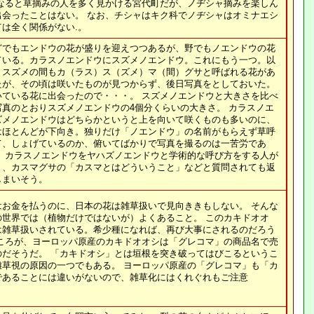
になると草摘みの人を多く見かける宮代町だが、ノヂシャ摘みを楽しん
出会ったことはない。 なお、チシャはキク科でノヂシャはオミナエシ
は全く関係がない.。
どでもエンドウの花が盛りを迎えつつあるが、野でもノエンドウの花
ている。カラスノエンドウにスズメノエンドウ。これにもう一つ。以
とスズメの間もカ（ラス）ス（ズメ）マ（間）グサと呼ばれる花があ
たが、その頃は咲いたものが見つからず、後日写真をとしておいた。
いている花に出会ったので・・・。 スズメノエンドウと大きさを比べ
写真のとおりスズメノエンドウの4個分くらいの大きさ。 カラスノエ
ズメノエンドウはどちらかというと上を向いて咲くものも多いのに、
はほとんどが下向き。独りだけ「ノエンドウ」の名前がもらえず草呼
て、しょげているのか、俯いてばかりで写真を撮るのは一苦労であ
て、カラスノエンドウをヤハズノエンドウと学術的な呼び方をする人が
と、カスマグサの「カスマとはどういうこと」などと質問されても返
しまいそう。
はお金を払うのに、日本の花は雑草扱いで見向ききもしない。 そんな
の世界では（植物だけではないが）よくあること。 このカキドオオ
は雑草扱いされている。希少種になれば、再び大事にされるのだろう
ところが、ヨーロッパ原産のカキドオオシは「グレコマ」の商品名で売
のだそうだ。 「カキドオシ」とは垣根を突き破ってはびこるというこ
雑草視の原因の一つでもある。 ヨーロッパ原産の「グレコマ」も「カ
であることには違いがないので、雑草化にはくれぐれもご注意
。