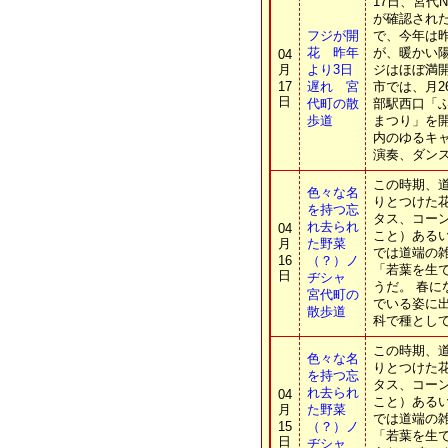
17日、宮代
が確認された
フジが開
で、今年は
花 昨年
が、暖かい
04
月
より3日
ジはほぼ満
17
遅れ 宮
市では、月2
日
代町の散
部駅西口「
歩道
まつり」を
内のゆるキ
演奏、ダン
この時期、
色々な名
りとつけた
を持つ忘
タス、コー
れ去られ
04
こと）ある
月
た野菜
では道端の
16
（？）ノ
「若葉を生
日
ヂシャ
うだ。 春
宮代町の
でいる姿に
散歩道
科で種として
この時期、
色々な名
りとつけた
を持つ忘
タス、コー
れ去られ
04
こと）ある
月
た野菜
では道端の
15
（？）ノ
「若葉を生
日
ヂシャ