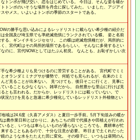
さなトンボが飛び交い、恋をはじめている。 今日は、そんな姿を確か
イトトンボのいそうな場所を丹念に探してみた。 いました、アジアイ
オスやメス。いよいよトンボの季節のスタートである。
NOWの勝手な思い込みによるレッドリストに載らない希少種の紹介だ
日は全国及び埼玉県でも準絶滅危惧にランクされている蝶。 姿と名前
致する、ギンイチモンジセセリ。 この蝶は絶滅危惧種だが、局所的に
しく、宮代町はその局所的場所であるらしい。 そんなに多発するとい
なのに、宮代NOWとしてはたぶん初見。 なんとも、お恥ずかしい次
下手な希少種よりも見つけるのに苦労することがある。 宮代町でミミ
うとオランダミミナグサが優勢で、何処でも見られるが、在来のミミ
とんど見ることが出来ない。 見つけても、後日そこに行くと、見事に
れていることも少なくない。雑草だから。 自然豊かな里山に行けば見
来るとも言われる。だからか、レッドリストには載っていない。で
の状況だけを見ると急速に希少種化しているレッドリスト外植物とい
町地域は24.6度（久喜アメダス）と夏日一歩手前。5月下旬並みの暖か
陽気は農作業日和とばかりに、あちこちの田で代掻きや田植えが行われ
していると、いつもは車らしいものが通らないところでも、農耕車が忙
き来することもあるので、十分な注意が必要。 昨日まで土くれだった
で鏡のような水をたたえた田に変化。 その様子に、いつもは昼間のん