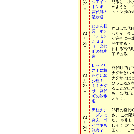
ジアイト
見ると、小
29
トンボ
めようと、
日
宮代町の
トトンボの
散歩道
たぶん初
昨日は宮代
見 ギン
ったが、今
04
イチモン
月
が完全に一
ジセセ
28
発生するら
リ 宮代
日
われる宮代町
町の散歩
第である。
道
レッドリ
宮代町では
ストに載
ナグサとい
らない希
04
ナグサはほ
月
少種？
ひっこぬか
27
ミミナグ
ることが出
日
サ 宮代
も、宮代町
町の散歩
えそう。
道
田植えシ
26日の宮代
ーズンに
さ。 この
04
突入 ゴ
た。 散歩
月
イサギも
しそうに行
26
視察？
田が、一日
日