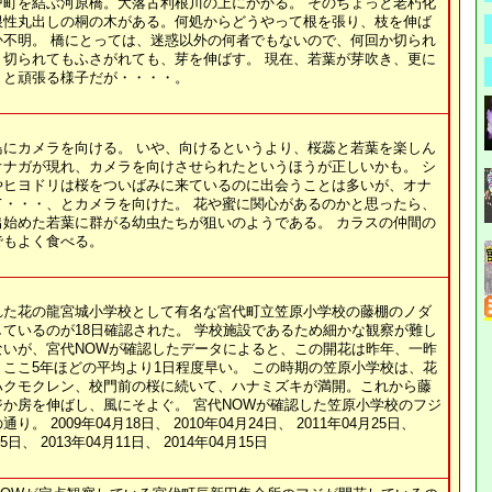
戸町を結ぶ河原橋。大落古利根川の上にかかる。 そのちょっと老朽化
根性丸出しの桐の木がある。何処からどうやって根を張り、枝を伸ば
か不明。 橋にとっては、迷惑以外の何者でもないので、何回か切られ
、切られてもふさがれても、芽を伸ばす。 現在、若葉が芽吹き、更に
うと頑張る様子だが・・・・。
鳥にカメラを向ける。 いや、向けるというより、桜蕊と若葉を楽しん
オナガが現れ、カメラを向けさせられたというほうが正しいかも。 シ
やヒヨドリは桜をついばみに来ているのに出会うことは多いが、オナ
て・・・、とカメラを向けた。 花や蜜に関心があるのかと思ったら、
出始めた若葉に群がる幼虫たちが狙いのようである。 カラスの仲間の
でもよく食べる。
れた花の龍宮城小学校として有名な宮代町立笠原小学校の藤棚のノダ
ているのが18日確認された。 学校施設であるため細かな観察が難し
ないが、宮代NOWが確認したデータによると、この開花は昨年、一昨
ここ5年ほどの平均より1日程度早い。 この時期の笠原小学校は、花
ハクモクレン、校門前の桜に続いて、ハナミズキが満開。これから藤
か房を伸ばし、風にそよぐ。 宮代NOWが確認した笠原小学校のフジ
り。 2009年04月18日、 2010年04月24日、 2011年04月25日、
25日、 2013年04月11日、 2014年04月15日