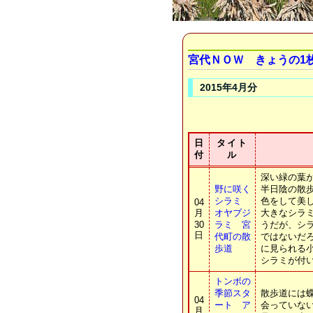
宮代ＮＯＷ きょうの1
2015年4月分
日
タイト
付
ル
深い緑の葉
野に咲く
半日陰の散
シラミ
色をして美
04
月
オヤブジ
大きなシラ
30
ラミ 宮
うだが、シ
日
代町の散
ではないだ
歩道
に見られる
シラミが付
トンボの
季節スタ
散歩道には
04
ート ア
会っていない
月