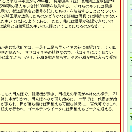
よると平成24年度から28年度、 特定猟具（銃）使用禁止区域合計50
200羽の購入キジ合計1000羽を放鳥する。 それらのキジには標識
足環で、都道府県名と番号を記したもの）を装着することとなってい
キジが埼玉県が放鳥したものかどうかなど詳細は写真では判断できない
れたキジではあるようである。 ただ、雌には足環が確認できないの
羽は放鳥と自然繁殖のキジの夫婦ということになるのかなあー。
備が進む宮代町では、一足も二足も早くイネの花に先駆けて、よく似
が咲き始めた。 ササはイネ科の植物なので、花はイネによく似てい
が外に出てぶら下がり、花粉を撒き散らす。その花粉が中に入って受粉
。
こちの田んぼで、耕運機が動き、田植えの準備が本格化の様子。 21
水路に水が引かれ、田んぼへ水が回り始めた。 一部では、代掻きが始
水が張られ、田が落ち着けば田植えも可能な状況に。 宮代町ではこれ
田植えが行われ、ゴールデンウイークには田植えもピークを迎える。