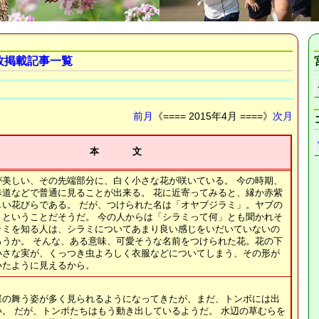
枚掲載記事一覧
前月
《==== 2015年4月 ====》
次月
本 文
が美しい、その先端部分に、白く小さな花が咲いている。 今の時期、
歩道などで普通に見ることが出来る。 花に近寄ってみると、縁か赤紫
しい花びらである。 だが、つけられた名は「オヤブジラミ」。ヤブの
ミということだそうだ。 今の人からは「シラミって何」とも聞かれそ
ラミを知る人は、シラミについてあまり良い感じをいだいていないの
ろうか。 そんな、ある意味、可愛そうな名前をつけられた花。花の下
小さな実が、くっつき虫よろしく衣服などについてしまう、その形が
いたように見えるから。
蝶の舞う姿が多く見られるようになってきたが、まだ、トンボには出
。 だが、トンボたちはもう動き出しているようだ。 水辺の草むらを