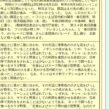
NOWが定点観察している宮代町辰新田集会所のフジが開花しているの
。 同所のフジの開花は2013年が4月11日、昨年が4月14日ということ
昨年より3日遅れとなった。 昨日までは、開花はまだ先の感じだった
陽射しに開花が進み、一気にかいかとなった。 なお、シロカピタンフ
開に近い開花となった。< フジといえば宮代町の隣市・春日部市。同
6日（日）雨天順延29日（水・祝） 午前10時30分～午後4時、春日
ふじ通り」（郵便局交差点から地方庁舎前）で、「第３４回 春日部藤
開催する。 フジの花が咲く中、「クレヨンしんちゃん」と「春日部市
ャラ」がパレードに登場。さらに各団体のパレード、流し踊り、太鼓
スなど様々な催しが行われます。
道端などに茎が二股に分かれ、その天辺に薄青色の小さな花をびっし
花が群生していることがある。 ノヂシャの名がある。いや、ラムズレ
ンサラダ、マーシュとも呼ばれている。 いずれも、チシャ（レタスの
いはレタス、サラダと野菜としての利用を連想させる名前だが、日本
雑草で見向きをされることは少ないようである。 ネットで調べると
で食べるサラダ野菜」「生食およびスープ用の超小型野菜」なのだそ
になると草摘みの人を多く見かける宮代町だが、ノヂシャ摘みを楽しん
出会ったことはない。 なお、チシャはキク科でノヂシャはオミナエシ
は全く関係がない.。
道端などに茎が二股に分かれ、その天辺に薄青色の小さな花をびっし
花が群生していることがある。 ノヂシャの名がある。いや、ラムズレ
ンサラダ、マーシュとも呼ばれている。 いずれも、チシャ（レタスの
いはレタス、サラダと野菜としての利用を連想させる名前だが、日本
雑草で見向きをされることは少ないようである。 ネットで調べると
で食べるサラダ野菜」「生食およびスープ用の超小型野菜」なのだそ