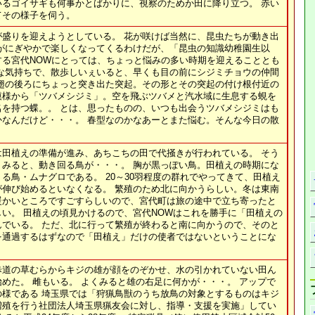
いるゴイサギも何事かとばかりに、視察のためか田に降り立つ。 赤い
てその様子を伺う。
が盛りを迎えようとしている。 花が咲けば当然に、昆虫たちが動き出
道がにぎやかで楽しくなってくるわけだが、「昆虫の知識幼稚園生以
する宮代NOWにとっては、ちょっと悩みの多い時期を迎えることとも
んな気持ちで、散歩しいぇいると、早くも目の前にシジミチョウの仲間
 翅の後ろにちょっと突き出た突起。その形とその突起の付け根付近の
模様から「ツバメシジミ」。空を飛ぶツバメと汽水域に生息する蜆を
名を持つ蝶。。 とは、思ったものの、いつも出会うツバメシジミはも
かなんだけど・・・。 春型なのかなあーとまた悩む。そんな今日の散
は田植えの準備が進み、あちこちの田で代掻きが行われている。 そう
くみると、動き回る鳥が・・・。 胸が黒っぽい鳥。田植えの時期にな
る鳥・ムナグロである。 20～30羽程度の群れでやってきて、田植え
が伸び始めるといなくなる。 繁殖のため北に向かうらしい。冬は東南
暖かいところですごすらしいので、宮代町は旅の途中で立ち寄ったと
い。 田植えの頃見かけるので、宮代NOWはこれを勝手に「田植えの
んでいる。 ただ、北に行って繁殖が終わると南に向かうので、そのと
を通過するはずなので「田植え」だけの使者ではないということにな
歩道の草むらからキジの雄が顔をのぞかせ、水の引かれていない田ん
めた。 雌もいる。 よくみると雄の右足に何かが・・・。 アップで
の様である 埼玉県では「狩猟鳥獣のうち放鳥の対象とするものはキジ
増殖を行う社団法人埼玉県猟友会に対し、指導・支援を実施」してい