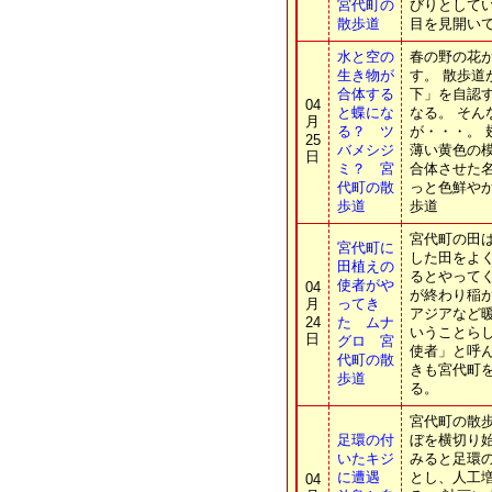
宮代町の
びりとして
散歩道
目を見開い
水と空の
春の野の花
生き物が
す。 散歩
合体する
下」を自認
04
と蝶にな
なる。 そ
月
る？ ツ
が・・・。
25
バメシジ
薄い黄色の
日
ミ？ 宮
合体させた
代町の散
っと色鮮や
歩道
歩道
宮代町の田
宮代町に
した田をよ
田植えの
るとやってく
使者がや
04
が終わり稲
月
ってき
アジアなど
24
た ムナ
いうことらし
日
グロ 宮
使者」と呼
代町の散
きも宮代町
歩道
る。
宮代町の散
足環の付
ぼを横切り始
いたキジ
みると足環
に遭遇
とし、人工
04