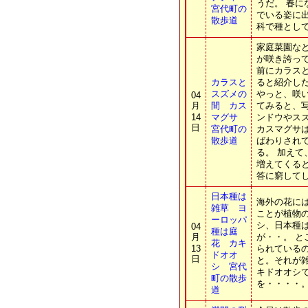
うだ。 春
宮代町の
でいる姿に
散歩道
科で種として
家庭菜園な
が咲き誇っ
前にカラス
カラスと
ると紹介し
スズメの
やっと、咲
04
月
間 カス
てみると、
14
マグサ
ンドウやス
日
宮代町の
カスマグサ
散歩道
ばわりされ
る。 加え
増えてくる
答に窮して
日本種は
海外の花に
雑草 ヨ
ことが植物
ーロッパ
シ、日本種
04
種は庭
月
が・・。 
花 カキ
13
られている
ドオオ
日
と。それが
シ 宮代
キドオオシ
町の散歩
を・・・・
道